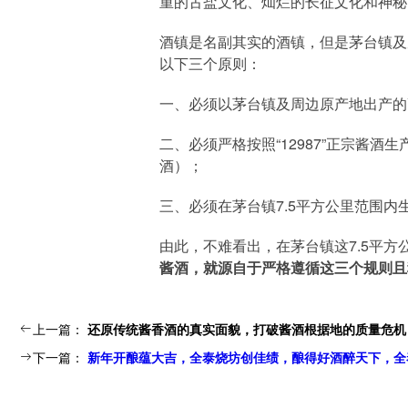
重的古盐文化、灿烂的长征文化和神秘
酒镇是名副其实的酒镇，但是茅台镇及
以下三个原则：
一、必须以茅台镇及周边原产地出产的
二、必须严格按照“12987”正宗酱
酒）；
三、必须在茅台镇7.5平方公里范围内
由此，不难看出，在茅台镇这7.5平
酱酒，就源自于严格遵循这三个规则且稀
ꂃ
上一篇：
还原传统酱香酒的真实面貌，打破酱酒根据地的质量危机
ꁹ
下一篇：
新年开酿蕴大吉，全泰烧坊创佳绩，酿得好酒醉天下，全