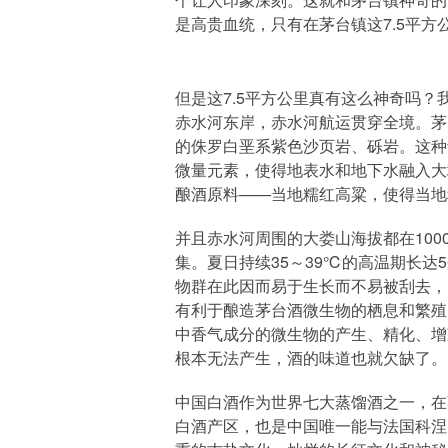
是高贵血统，只有在茅台镇这7.5平
但是这7.5平方公里真有这么神奇吗
赤水河东岸，赤水河航运贯穿全境。茅
的侏罗白垩系紫色沙页岩、砾岩。这种
微量元素，使得地表水和地下水融入大
酿酒原料——当地糯红高粱，使得当地
并且赤水河周围的大娄山海拔都在100
集。夏日持续35～39℃的高温期长
物群在此因而易于生长而不易被刮去，
有利于酿造茅台酒微生物的栖息和繁殖
中香气成分的微生物的产生、精化、增
根本无法产生，酒的味道也就欠缺了。
中国白酒作为世界七大蒸馏酒之一，在
白酒产区，也是中国唯一能与法国科涅