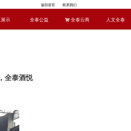
返回首页
联系我们
区展示
全泰公益
낙
全泰云商
人文全泰
区展示
全泰公益
낙
全泰云商
人文全泰
，全泰酒悦