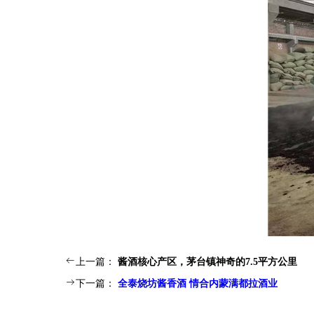
ꂃ
上一篇：
酱酒核心产区，茅台镇神奇的7.5平方公里
ꁹ
下一篇：
全泰烧坊酱香酒 情合内蒙满都拉酒业