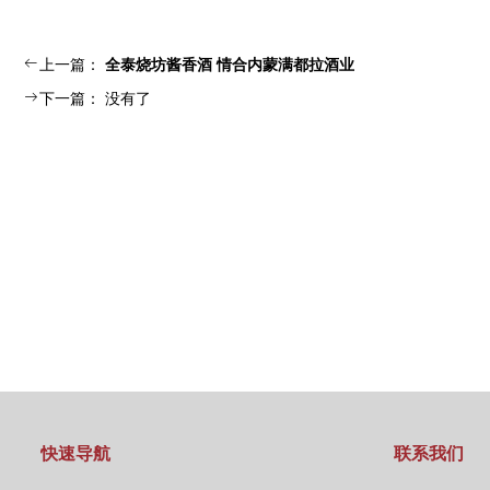
ꂃ
上一篇：
全泰烧坊酱香酒 情合内蒙满都拉酒业
ꁹ
下一篇：
没有了
快速导航
联系我们