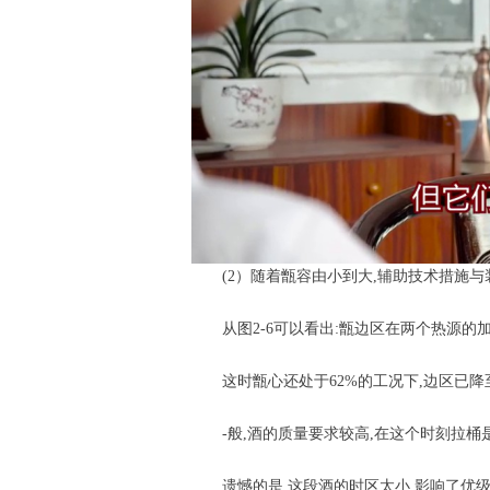
(2）随着甑容由小到大,辅助技术措施与装
从图2-6可以看出:甑边区在两个热源的
这时甑心还处于62%的工况下,边区已降至
-般,酒的质量要求较高,在这个时刻拉桶
遗憾的是,这段酒的时区太小,影响了优级