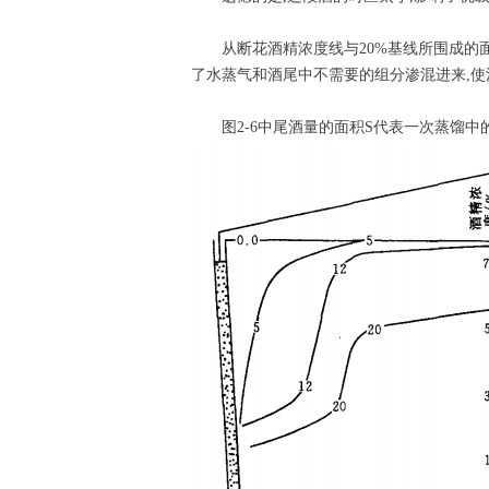
从断花酒精浓度线与20%基线所围成的面
了水蒸气和酒尾中不需要的组分渗混进来,使
图2-6中尾酒量的面积S代表一次蒸馏中的