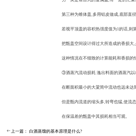
第三种为锥体盖,多用铝皮做成,底部直径约有1
若视平顶盖的容积热强度值为1的话,则第二种
把甑盖空间设计得过大所造成的香损大,
这种情况在不细致的计算能耗和香损的情况
③酒蒸汽流动损耗:逸出料面的酒蒸汽以极
在断面积最小的大粱简中流动也远未达到
但是甑内流道的缩头多,转弯也猛,使流态
在保温差的甑盖中其损耗相当可观。
ꂃ
上一篇：
白酒蒸馏的基本原理是什么?