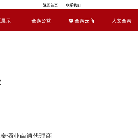
返回首页
联系我们
区展示
全泰公益
낙
全泰云商
人文全泰
区展示
全泰公益
낙
全泰云商
人文全泰
业
全泰酒业南通代理商