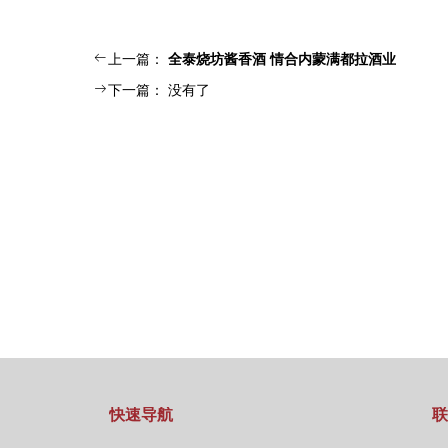
ꂃ
上一篇：
全泰烧坊酱香酒 情合内蒙满都拉酒业
ꁹ
下一篇：
没有了
快速导航
联