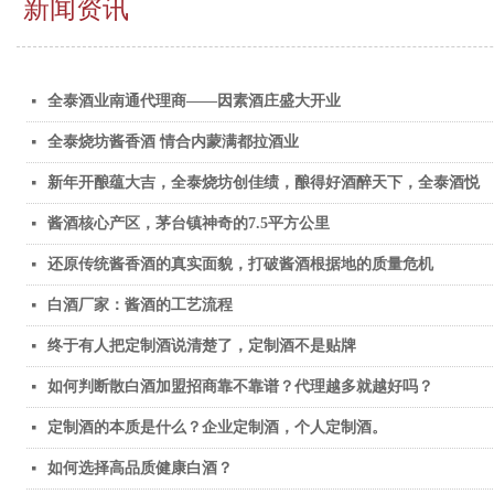
新闻资讯
全泰酒业南通代理商——因素酒庄盛大开业
넷
全泰烧坊酱香酒 情合内蒙满都拉酒业
넷
新年开酿蕴大吉，全泰烧坊创佳绩，酿得好酒醉天下，全泰酒悦
넷
酱酒核心产区，茅台镇神奇的7.5平方公里
넷
还原传统酱香酒的真实面貌，打破酱酒根据地的质量危机
넷
白酒厂家：酱酒的工艺流程
넷
终于有人把定制酒说清楚了，定制酒不是贴牌
넷
如何判断散白酒加盟招商靠不靠谱？代理越多就越好吗？
넷
定制酒的本质是什么？企业定制酒，个人定制酒。
넷
如何选择高品质健康白酒？
넷