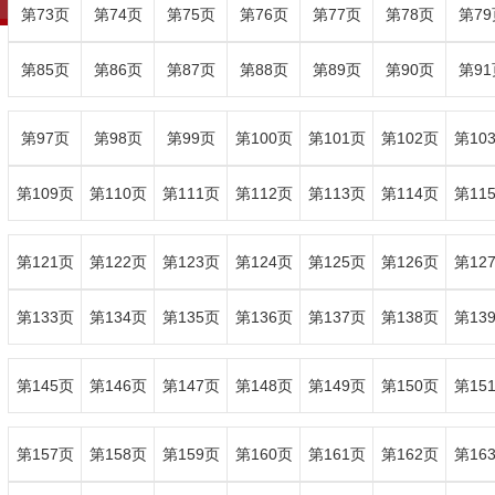
第73页
第74页
第75页
第76页
第77页
第78页
第79
第85页
第86页
第87页
第88页
第89页
第90页
第91
第97页
第98页
第99页
第100页
第101页
第102页
第10
第109页
第110页
第111页
第112页
第113页
第114页
第11
第121页
第122页
第123页
第124页
第125页
第126页
第12
第133页
第134页
第135页
第136页
第137页
第138页
第13
第145页
第146页
第147页
第148页
第149页
第150页
第15
第157页
第158页
第159页
第160页
第161页
第162页
第16