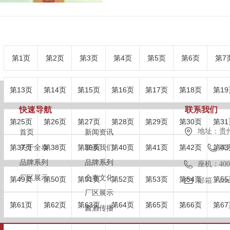
第1页
第2页
第3页
第4页
第5页
第6页
第7
第13页
第14页
第15页
第16页
第17页
第18页
第19
快速导航
联系我们
第25页
第26页
第27页
第28页
第29页
第30页
第31
地址：
贵
首页
新闻资讯
第37页
第38页
第39页
第40页
第41页
第42页
第43
关于全泰
联系我们
联系
品牌系列
品牌系列
座机：
400
厂区展示
全泰文化
第49页
第50页
第51页
第52页
第53页
第54页
第55
邮箱：
zh
厂区展示
第61页
第62页
第63页
第64页
第65页
第66页
第67
酱酒传播