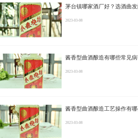
茅台镇哪家酒厂好？选酒曲发
2023-03-08
酱香型曲酒酿造有哪些常见病
2023-03-08
酱香型曲酒酿造工艺操作有哪
2023-03-08