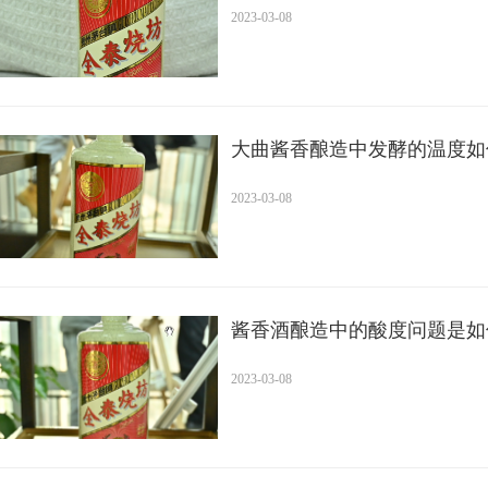
2023-03-08
大曲酱香酿造中发酵的温度如
2023-03-08
酱香酒酿造中的酸度问题是如
2023-03-08