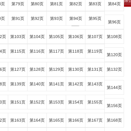
黔ICP备2021000783号-2
版权所有 ©
仁怀市全泰酒业有限
8页
第79页
第80页
第81页
第82页
第83页
第84页
黔ICP备18007710号
0页
第91页
第92页
第93页
第94页
第95页
第96页
本网站支持
IPv6
2页
第103页
第104页
第105页
第106页
第107页
第108页
4页
第115页
第116页
第117页
第118页
第119页
第120页
6页
第127页
第128页
第129页
第130页
第131页
第132页
8页
第139页
第140页
第141页
第142页
第143页
第144页
0页
第151页
第152页
第153页
第154页
第155页
第156页
2页
第163页
第164页
第165页
第166页
第167页
第168页