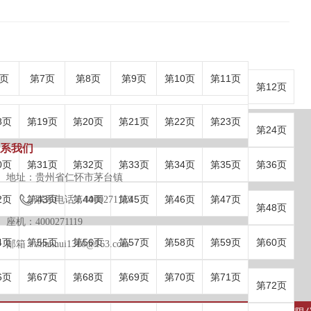
6页
第7页
第8页
第9页
第10页
第11页
第12页
8页
第19页
第20页
第21页
第22页
第23页
第24页
系我们
0页
第31页
第32页
第33页
第34页
第35页
第36页
地址：
贵州省仁怀市茅台镇
2页
第43页
第44页
第45页
第46页
第47页
联系电话：4000271119
第48页
座机：
4000271119
4页
第55页
第56页
第57页
第58页
第59页
第60页
邮箱：
zhunhui1316@163.com
6页
第67页
第68页
第69页
第70页
第71页
第72页