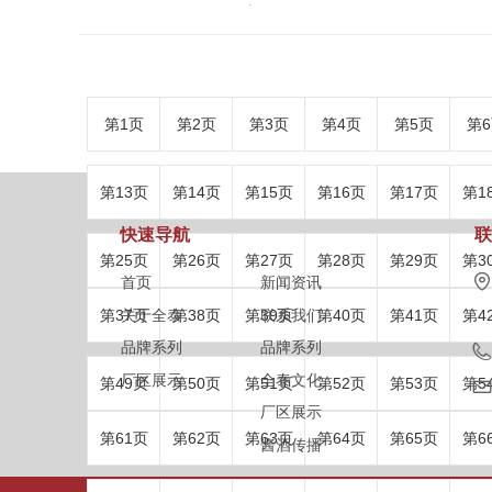
第1页
第2页
第3页
第4页
第5页
第
第13页
第14页
第15页
第16页
第17页
第1
快速导航
联
第25页
第26页
第27页
第28页
第29页
第3
首页
新闻资讯
第37页
第38页
第39页
第40页
第41页
第4
关于全泰
联系我们
品牌系列
品牌系列
厂区展示
全泰文化
第49页
第50页
第51页
第52页
第53页
第5
厂区展示
第61页
第62页
第63页
第64页
第65页
第6
酱酒传播