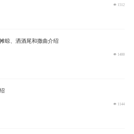
넶
1512
摊晾、洒酒尾和撒曲介绍
넶
1400
绍
넶
1144