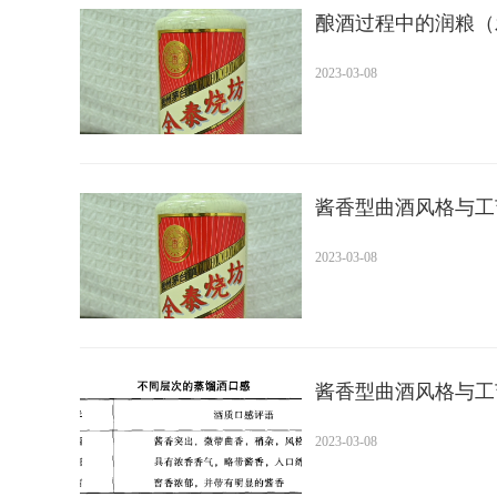
酿酒过程中的润粮（
2023-03-08
酱香型曲酒风格与工
2023-03-08
酱香型曲酒风格与工
2023-03-08