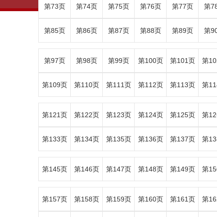
第73页
第74页
第75页
第76页
第77页
第7
第85页
第86页
第87页
第88页
第89页
第9
第97页
第98页
第99页
第100页
第101页
第10
第109页
第110页
第111页
第112页
第113页
第11
第121页
第122页
第123页
第124页
第125页
第12
第133页
第134页
第135页
第136页
第137页
第13
第145页
第146页
第147页
第148页
第149页
第15
第157页
第158页
第159页
第160页
第161页
第16