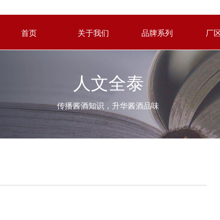
首页
关于我们
品牌系列
厂
首页
关于我们
品牌系列
厂
人文全泰
传播酱酒知识，升华酱酒品味