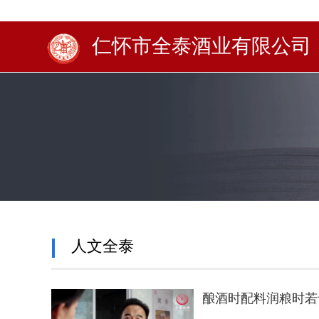
仁怀市全泰酒业有限公司
人文全泰
酿酒时配料润粮时若