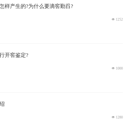
怎样产生的?为什么要滴窖勤舀?
넶
1252
行开窖鉴定?
넶
1000
绍
넶
1280