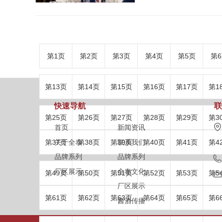
第1页
第2页
第3页
第4页
第5页
第
第13页
第14页
第15页
第16页
第17页
第1
快速导航
联
第25页
第26页
第27页
第28页
第29页
第3
首页
新闻资讯
第37页
第38页
第39页
第40页
第41页
第4
关于全泰
联系我们
品牌系列
品牌系列
厂区展示
全泰文化
第49页
第50页
第51页
第52页
第53页
第5
厂区展示
第61页
第62页
第63页
第64页
第65页
第6
酱酒传播