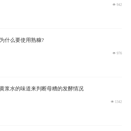
넶
942
为什么要使用熟糠?
넶
976
黄浆水的味道来判断母糟的发酵情况
넶
1342