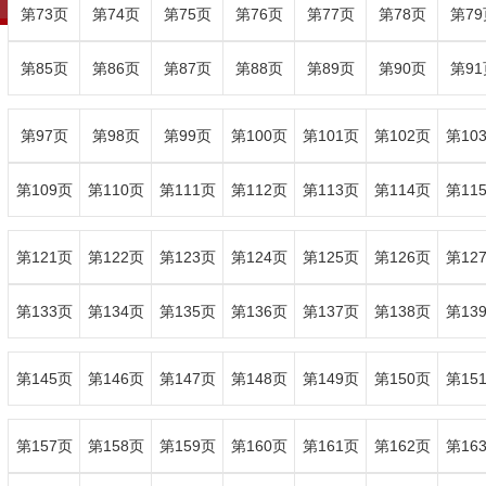
第73页
第74页
第75页
第76页
第77页
第78页
第79
第85页
第86页
第87页
第88页
第89页
第90页
第91
第97页
第98页
第99页
第100页
第101页
第102页
第10
第109页
第110页
第111页
第112页
第113页
第114页
第11
第121页
第122页
第123页
第124页
第125页
第126页
第12
第133页
第134页
第135页
第136页
第137页
第138页
第13
第145页
第146页
第147页
第148页
第149页
第150页
第15
第157页
第158页
第159页
第160页
第161页
第162页
第16