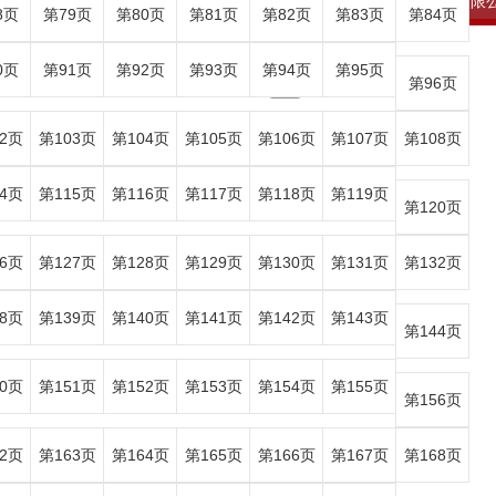
黔ICP备2021000783号-2
版权所有 ©
仁怀市全泰酒业有限
8页
第79页
第80页
第81页
第82页
第83页
第84页
黔ICP备18007710号
0页
第91页
第92页
第93页
第94页
第95页
第96页
本网站支持
IPv6
2页
第103页
第104页
第105页
第106页
第107页
第108页
4页
第115页
第116页
第117页
第118页
第119页
第120页
6页
第127页
第128页
第129页
第130页
第131页
第132页
8页
第139页
第140页
第141页
第142页
第143页
第144页
0页
第151页
第152页
第153页
第154页
第155页
第156页
2页
第163页
第164页
第165页
第166页
第167页
第168页