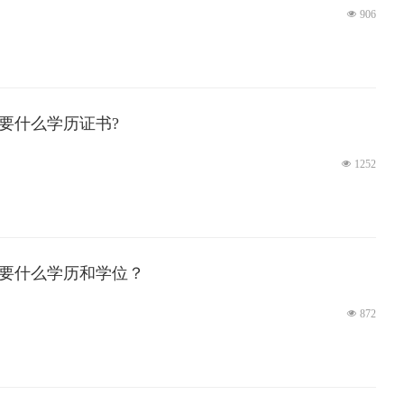
넶
906
要什么学历证书?
넶
1252
要什么学历和学位？
넶
872