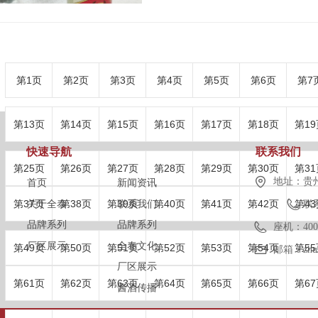
第1页
第2页
第3页
第4页
第5页
第6页
第7
第13页
第14页
第15页
第16页
第17页
第18页
第19
快速导航
联系我们
第25页
第26页
第27页
第28页
第29页
第30页
第31
地址：
贵
首页
新闻资讯
第37页
第38页
第39页
第40页
第41页
第42页
第43
关于全泰
联系我们
联系
品牌系列
品牌系列
座机：
400
厂区展示
全泰文化
第49页
第50页
第51页
第52页
第53页
第54页
第55
邮箱：
zh
厂区展示
第61页
第62页
第63页
第64页
第65页
第66页
第67
酱酒传播