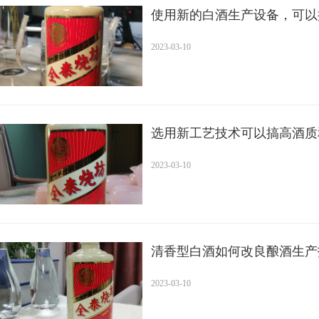
使用新的白酒生产设备，可以
2023-03-10
选用新工艺技术可以搞高酒质
2023-03-10
清香型白酒如何改良酿酒生产
2023-03-10