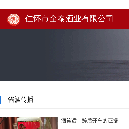
仁怀市全泰酒业有限公司
酱酒传播
酒笑话：醉后开车的证据