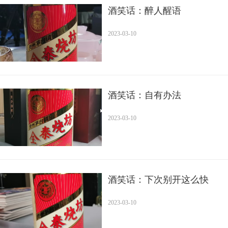
酒笑话：醉人醒语
2023-03-10
酒笑话：自有办法
2023-03-10
酒笑话：下次别开这么快
2023-03-10