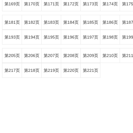
第169页
第170页
第171页
第172页
第173页
第174页
第17
第181页
第182页
第183页
第184页
第185页
第186页
第18
第193页
第194页
第195页
第196页
第197页
第198页
第19
第205页
第206页
第207页
第208页
第209页
第210页
第21
第217页
第218页
第219页
第220页
第221页