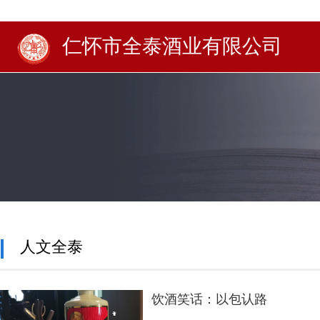
仁怀市全泰酒业有限公司
人文全泰
饮酒笑话：以包认路