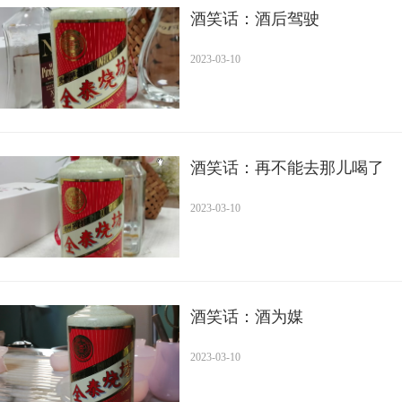
酒笑话：酒后驾驶
2023-03-10
酒笑话：再不能去那儿喝了
2023-03-10
酒笑话：酒为媒
2023-03-10