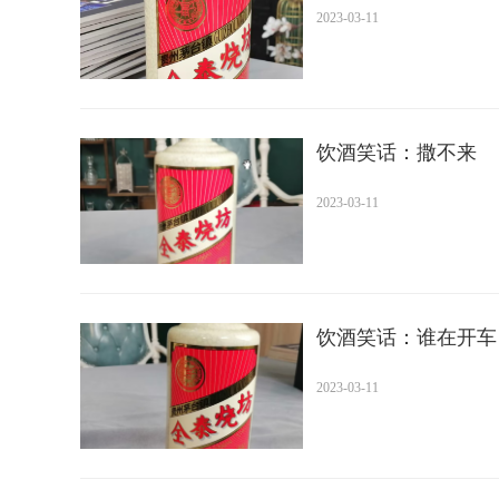
2023-03-11
饮酒笑话：撒不来
2023-03-11
饮酒笑话：谁在开车
2023-03-11