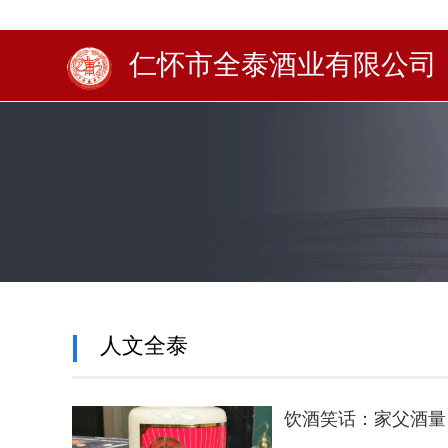
仁怀市全泰酒业有限公司
人文全泰
饮酒笑话：家父酒量