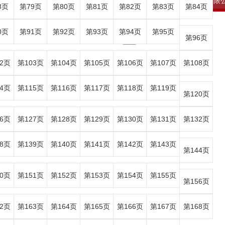
黔ICP备2021000783号-2
版权所有 ©
仁怀市全泰酒业有限
8页
第79页
第80页
第81页
第82页
第83页
第84页
黔ICP备18007710号
0页
第91页
第92页
第93页
第94页
第95页
第96页
本网站支持
IPv6
2页
第103页
第104页
第105页
第106页
第107页
第108页
4页
第115页
第116页
第117页
第118页
第119页
第120页
6页
第127页
第128页
第129页
第130页
第131页
第132页
8页
第139页
第140页
第141页
第142页
第143页
第144页
0页
第151页
第152页
第153页
第154页
第155页
第156页
2页
第163页
第164页
第165页
第166页
第167页
第168页