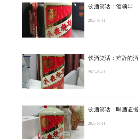
饮酒笑话：酒领导
2023-03-11
饮酒笑话：难辞的酒
2023-03-11
饮酒笑话：喝酒证据
2023-03-11