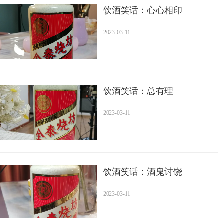
饮酒笑话：心心相印
2023-03-11
饮酒笑话：总有理
2023-03-11
饮酒笑话：酒鬼讨饶
2023-03-11