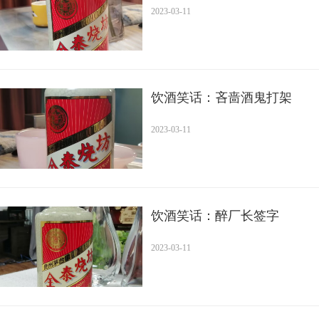
2023-03-11
饮酒笑话：吝啬酒鬼打架
2023-03-11
饮酒笑话：醉厂长签字
2023-03-11