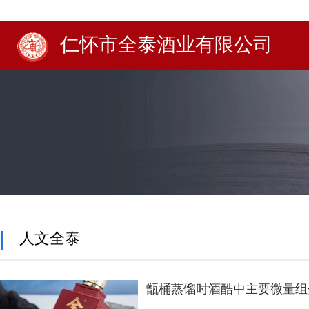
仁怀市全泰酒业有限公司
人文全泰
甑桶蒸馏时酒酷中主要微量组