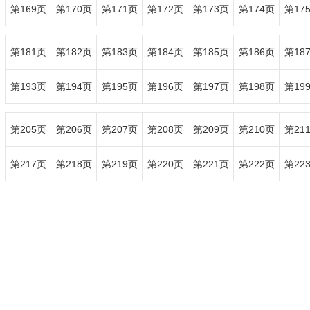
第169页
第170页
第171页
第172页
第173页
第174页
第17
第181页
第182页
第183页
第184页
第185页
第186页
第18
第193页
第194页
第195页
第196页
第197页
第198页
第19
第205页
第206页
第207页
第208页
第209页
第210页
第21
第217页
第218页
第219页
第220页
第221页
第222页
第22