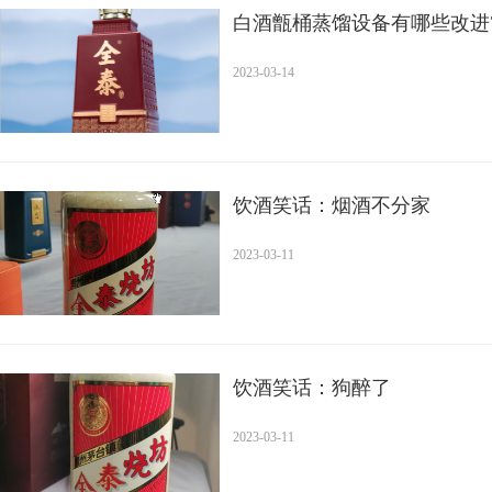
白酒甑桶蒸馏设备有哪些改进
2023-03-14
饮酒笑话：烟酒不分家
2023-03-11
饮酒笑话：狗醉了
2023-03-11