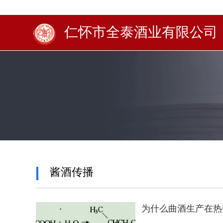
仁怀市全泰酒业有限公司
酱酒传播
为什么曲酒生产在热