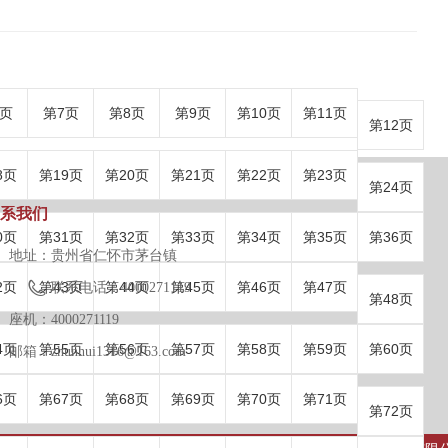
6页
第7页
第8页
第9页
第10页
第11页
第12页
8页
第19页
第20页
第21页
第22页
第23页
第24页
系我们
0页
第31页
第32页
第33页
第34页
第35页
第36页
地址：
贵州省仁怀市茅台镇
2页
第43页
第44页
第45页
第46页
第47页
联系电话：4000271119
第48页
座机：
4000271119
4页
第55页
第56页
第57页
第58页
第59页
第60页
邮箱：
zhunhui1316@163.com
6页
第67页
第68页
第69页
第70页
第71页
第72页