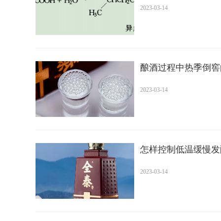
2023-03-14
酿酒过程中热季倒窖
2023-03-14
怎样控制低温缓慢发
2023-03-14