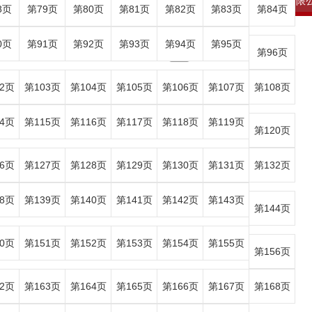
黔ICP备2021000783号-2
版权所有 ©
仁怀市全泰酒业有限
8页
第79页
第80页
第81页
第82页
第83页
第84页
黔ICP备18007710号
0页
第91页
第92页
第93页
第94页
第95页
第96页
本网站支持
IPv6
2页
第103页
第104页
第105页
第106页
第107页
第108页
4页
第115页
第116页
第117页
第118页
第119页
第120页
6页
第127页
第128页
第129页
第130页
第131页
第132页
8页
第139页
第140页
第141页
第142页
第143页
第144页
0页
第151页
第152页
第153页
第154页
第155页
第156页
2页
第163页
第164页
第165页
第166页
第167页
第168页