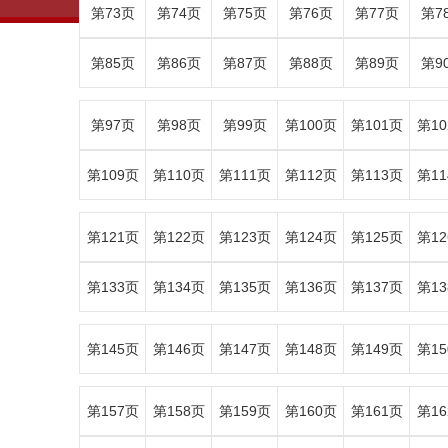
第73页
第74页
第75页
第76页
第77页
第7
第85页
第86页
第87页
第88页
第89页
第9
第97页
第98页
第99页
第100页
第101页
第10
第109页
第110页
第111页
第112页
第113页
第11
第121页
第122页
第123页
第124页
第125页
第12
第133页
第134页
第135页
第136页
第137页
第13
第145页
第146页
第147页
第148页
第149页
第15
第157页
第158页
第159页
第160页
第161页
第16