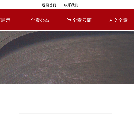
返回首页
联系我们
区展示
全泰公益
낙
全泰云商
人文全泰
区展示
全泰公益
낙
全泰云商
人文全泰