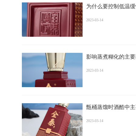
为什么要控制低温缓
2023-03-14
影响蒸煮糊化的主要
2023-03-14
甑桶蒸馏时酒酷中主
2023-03-14