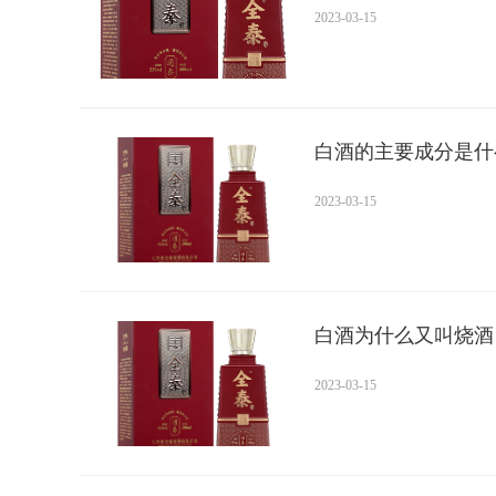
2023-03-15
白酒的主要成分是什
2023-03-15
白酒为什么又叫烧酒
2023-03-15