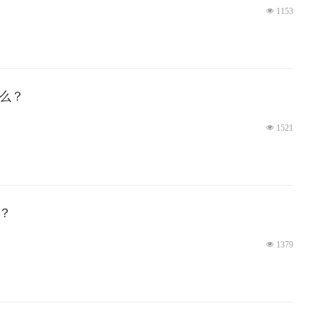
넶
1153
么？
넶
1521
？
넶
1379