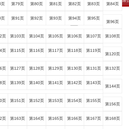
黔ICP备2021000783号-2
版权所有 ©
仁怀市全泰酒业有限
8页
第79页
第80页
第81页
第82页
第83页
第84页
黔ICP备18007710号
0页
第91页
第92页
第93页
第94页
第95页
第96页
本网站支持
IPv6
2页
第103页
第104页
第105页
第106页
第107页
第108页
4页
第115页
第116页
第117页
第118页
第119页
第120页
6页
第127页
第128页
第129页
第130页
第131页
第132页
8页
第139页
第140页
第141页
第142页
第143页
第144页
0页
第151页
第152页
第153页
第154页
第155页
第156页
2页
第163页
第164页
第165页
第166页
第167页
第168页