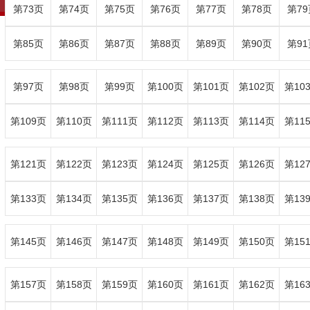
第73页
第74页
第75页
第76页
第77页
第78页
第79
第85页
第86页
第87页
第88页
第89页
第90页
第91
第97页
第98页
第99页
第100页
第101页
第102页
第10
第109页
第110页
第111页
第112页
第113页
第114页
第11
第121页
第122页
第123页
第124页
第125页
第126页
第12
第133页
第134页
第135页
第136页
第137页
第138页
第13
第145页
第146页
第147页
第148页
第149页
第150页
第15
第157页
第158页
第159页
第160页
第161页
第162页
第16