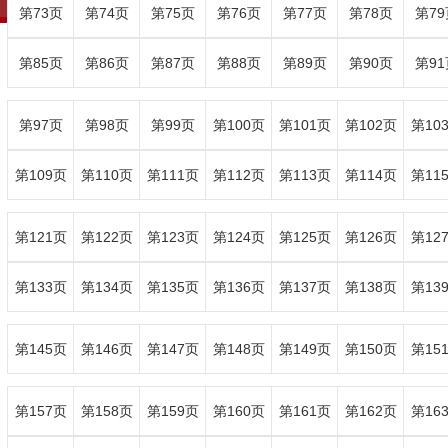
第73页
第74页
第75页
第76页
第77页
第78页
第79
第85页
第86页
第87页
第88页
第89页
第90页
第91
第97页
第98页
第99页
第100页
第101页
第102页
第10
第109页
第110页
第111页
第112页
第113页
第114页
第11
第121页
第122页
第123页
第124页
第125页
第126页
第12
第133页
第134页
第135页
第136页
第137页
第138页
第13
第145页
第146页
第147页
第148页
第149页
第150页
第15
第157页
第158页
第159页
第160页
第161页
第162页
第16