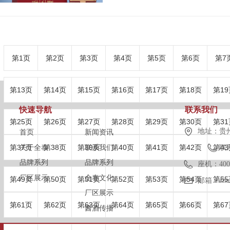
第1页
第2页
第3页
第4页
第5页
第6页
第7
第13页
第14页
第15页
第16页
第17页
第18页
第19
快速导航
联系我们
第25页
第26页
第27页
第28页
第29页
第30页
第31
地址：
贵
首页
新闻资讯
第37页
第38页
第39页
第40页
第41页
第42页
第43
关于全泰
联系我们
联系
品牌系列
品牌系列
座机：
400
厂区展示
全泰文化
第49页
第50页
第51页
第52页
第53页
第54页
第55
邮箱：
zh
厂区展示
第61页
第62页
第63页
第64页
第65页
第66页
第67
酱酒传播