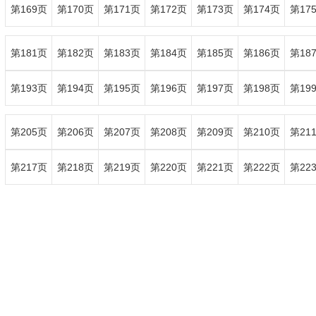
第169页
第170页
第171页
第172页
第173页
第174页
第17
第181页
第182页
第183页
第184页
第185页
第186页
第18
第193页
第194页
第195页
第196页
第197页
第198页
第19
第205页
第206页
第207页
第208页
第209页
第210页
第21
第217页
第218页
第219页
第220页
第221页
第222页
第22