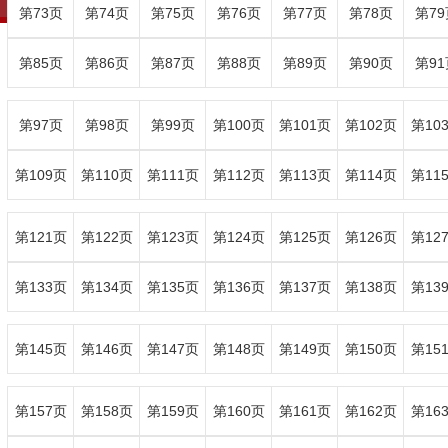
第73页
第74页
第75页
第76页
第77页
第78页
第79
第85页
第86页
第87页
第88页
第89页
第90页
第91
第97页
第98页
第99页
第100页
第101页
第102页
第10
第109页
第110页
第111页
第112页
第113页
第114页
第11
第121页
第122页
第123页
第124页
第125页
第126页
第12
第133页
第134页
第135页
第136页
第137页
第138页
第13
第145页
第146页
第147页
第148页
第149页
第150页
第15
第157页
第158页
第159页
第160页
第161页
第162页
第16