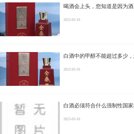
喝酒会上头，您知道是因为酒
2023-03-16
白酒中的甲醇不能超过多少，
2023-03-16
白酒必须符合什么强制性国家
2023-03-16