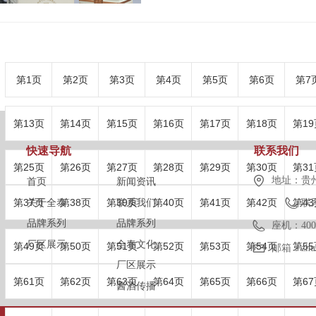
第1页
第2页
第3页
第4页
第5页
第6页
第7
第13页
第14页
第15页
第16页
第17页
第18页
第19
快速导航
联系我们
第25页
第26页
第27页
第28页
第29页
第30页
第31
地址：
贵
首页
新闻资讯
第37页
第38页
第39页
第40页
第41页
第42页
第43
关于全泰
联系我们
联系
品牌系列
品牌系列
座机：
400
厂区展示
全泰文化
第49页
第50页
第51页
第52页
第53页
第54页
第55
邮箱：
zh
厂区展示
第61页
第62页
第63页
第64页
第65页
第66页
第67
酱酒传播