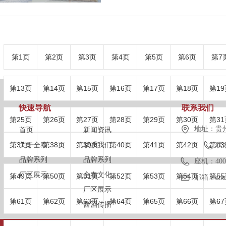
第1页
第2页
第3页
第4页
第5页
第6页
第7
第13页
第14页
第15页
第16页
第17页
第18页
第19
快速导航
联系我们
第25页
第26页
第27页
第28页
第29页
第30页
第31
地址：
贵
首页
新闻资讯
第37页
第38页
第39页
第40页
第41页
第42页
第43
关于全泰
联系我们
联系
品牌系列
品牌系列
座机：
400
厂区展示
全泰文化
第49页
第50页
第51页
第52页
第53页
第54页
第55
邮箱：
zh
厂区展示
第61页
第62页
第63页
第64页
第65页
第66页
第67
酱酒传播