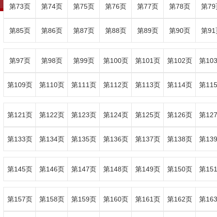
第73页
第74页
第75页
第76页
第77页
第78页
第79
第85页
第86页
第87页
第88页
第89页
第90页
第91
第97页
第98页
第99页
第100页
第101页
第102页
第10
第109页
第110页
第111页
第112页
第113页
第114页
第11
第121页
第122页
第123页
第124页
第125页
第126页
第12
第133页
第134页
第135页
第136页
第137页
第138页
第13
第145页
第146页
第147页
第148页
第149页
第150页
第15
第157页
第158页
第159页
第160页
第161页
第162页
第16