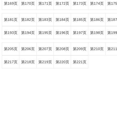
第169页
第170页
第171页
第172页
第173页
第174页
第17
第181页
第182页
第183页
第184页
第185页
第186页
第18
第193页
第194页
第195页
第196页
第197页
第198页
第19
第205页
第206页
第207页
第208页
第209页
第210页
第21
第217页
第218页
第219页
第220页
第221页