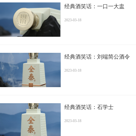
经典酒笑话：一口一大盅
2023-03-18
经典酒笑话：刘端简公酒令
2023-03-18
经典酒笑话：石学士
2023-03-18