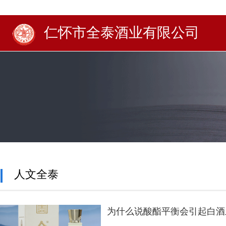
仁怀市全泰酒业有限公司
人文全泰
为什么说酸酯平衡会引起白酒