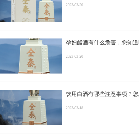
2023-03-20
孕妇酗酒有什么危害，您知道
2023-03-20
饮用白酒有哪些注意事项？您
2023-03-18