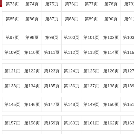
第73页
第74页
第75页
第76页
第77页
第78页
第79
第85页
第86页
第87页
第88页
第89页
第90页
第91
第97页
第98页
第99页
第100页
第101页
第102页
第10
第109页
第110页
第111页
第112页
第113页
第114页
第11
第121页
第122页
第123页
第124页
第125页
第126页
第12
第133页
第134页
第135页
第136页
第137页
第138页
第13
第145页
第146页
第147页
第148页
第149页
第150页
第15
第157页
第158页
第159页
第160页
第161页
第162页
第16