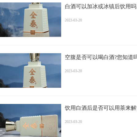
白酒可以加冰或冰镇后饮用吗
2023-03-20
空腹是否可以喝白酒?您知道
2023-03-20
饮用白酒后是否可以用茶来解
2023-03-20