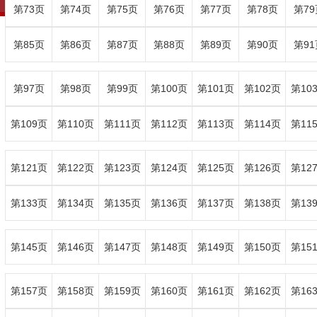
第73页
第74页
第75页
第76页
第77页
第78页
第79
第85页
第86页
第87页
第88页
第89页
第90页
第91
第97页
第98页
第99页
第100页
第101页
第102页
第10
第109页
第110页
第111页
第112页
第113页
第114页
第11
第121页
第122页
第123页
第124页
第125页
第126页
第12
第133页
第134页
第135页
第136页
第137页
第138页
第13
第145页
第146页
第147页
第148页
第149页
第150页
第15
第157页
第158页
第159页
第160页
第161页
第162页
第16