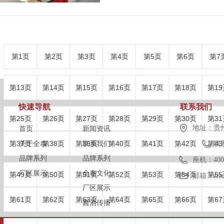
第1页
第2页
第3页
第4页
第5页
第6页
第7
第13页
第14页
第15页
第16页
第17页
第18页
第19
快速导航
联系我们
第25页
第26页
第27页
第28页
第29页
第30页
第31
地址：
贵
首页
新闻资讯
第37页
第38页
第39页
第40页
第41页
第42页
第43
关于全泰
联系我们
联系
品牌系列
品牌系列
座机：
400
厂区展示
全泰文化
第49页
第50页
第51页
第52页
第53页
第54页
第55
邮箱：
zh
厂区展示
第61页
第62页
第63页
第64页
第65页
第66页
第67
酱酒传播