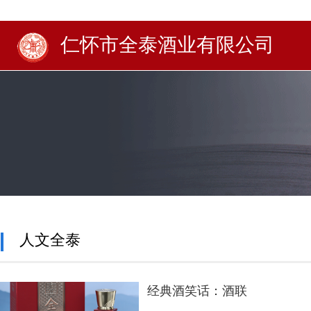
仁怀市全泰酒业有限公司
人文全泰
经典酒笑话：酒联