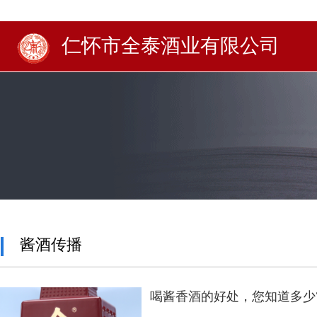
仁怀市全泰酒业有限公司
酱酒传播
喝酱香酒的好处，您知道多少