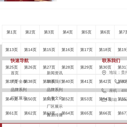
第1页
第2页
第3页
第4页
第5页
第6页
第7
第13页
第14页
第15页
第16页
第17页
第18页
第19
快速导航
联系我们
第25页
第26页
第27页
第28页
第29页
第30页
第31
地址：
贵
首页
新闻资讯
第37页
第38页
第39页
第40页
第41页
第42页
第43
关于全泰
联系我们
联系
品牌系列
品牌系列
座机：
400
厂区展示
全泰文化
第49页
第50页
第51页
第52页
第53页
第54页
第55
邮箱：
zh
厂区展示
第61页
第62页
第63页
第64页
第65页
第66页
第67
酱酒传播