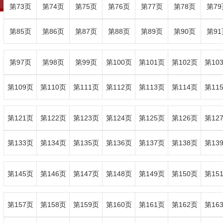
第73页
第74页
第75页
第76页
第77页
第78页
第79
第85页
第86页
第87页
第88页
第89页
第90页
第91
第97页
第98页
第99页
第100页
第101页
第102页
第10
第109页
第110页
第111页
第112页
第113页
第114页
第11
第121页
第122页
第123页
第124页
第125页
第126页
第12
第133页
第134页
第135页
第136页
第137页
第138页
第13
第145页
第146页
第147页
第148页
第149页
第150页
第15
第157页
第158页
第159页
第160页
第161页
第162页
第16