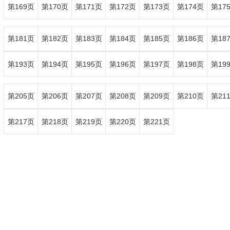
第169页
第170页
第171页
第172页
第173页
第174页
第17
第181页
第182页
第183页
第184页
第185页
第186页
第18
第193页
第194页
第195页
第196页
第197页
第198页
第19
第205页
第206页
第207页
第208页
第209页
第210页
第21
第217页
第218页
第219页
第220页
第221页