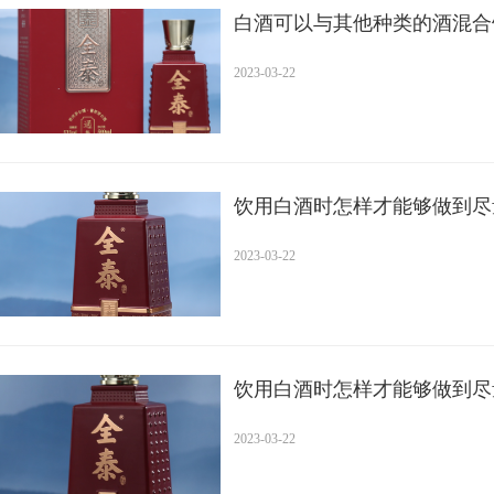
白酒可以与其他种类的酒混合
2023-03-22
饮用白酒时怎样才能够做到尽
2023-03-22
饮用白酒时怎样才能够做到尽
2023-03-22