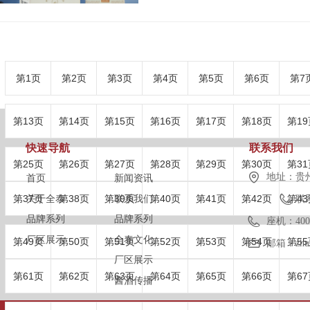
第1页
第2页
第3页
第4页
第5页
第6页
第7
第13页
第14页
第15页
第16页
第17页
第18页
第19
快速导航
联系我们
第25页
第26页
第27页
第28页
第29页
第30页
第31
地址：
贵
首页
新闻资讯
第37页
第38页
第39页
第40页
第41页
第42页
第43
关于全泰
联系我们
联系
品牌系列
品牌系列
座机：
400
厂区展示
全泰文化
第49页
第50页
第51页
第52页
第53页
第54页
第55
邮箱：
zh
厂区展示
第61页
第62页
第63页
第64页
第65页
第66页
第67
酱酒传播