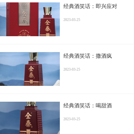
经典酒笑话：即兴应对
2023-03-25
经典酒笑话：撒酒疯
2023-03-25
经典酒笑话：喝甜酒
2023-03-25