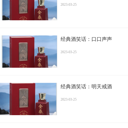
2023-03-25
经典酒笑话：口口声声
2023-03-25
经典酒笑话：明天戒酒
2023-03-25