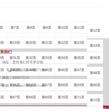
6页
第7页
第8页
第9页
第10页
第11页
第12页
8页
第19页
第20页
第21页
第22页
第23页
第24页
系我们
0页
第31页
第32页
第33页
第34页
第35页
第36页
地址：
贵州省仁怀市茅台镇
2页
第43页
第44页
第45页
第46页
第47页
联系电话：4000271119
第48页
座机：
4000271119
4页
第55页
第56页
第57页
第58页
第59页
第60页
邮箱：
zhunhui1316@163.com
6页
第67页
第68页
第69页
第70页
第71页
第72页