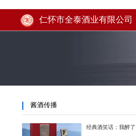
仁怀市全泰酒业有限公司
酱酒传播
经典酒笑话：我醉了