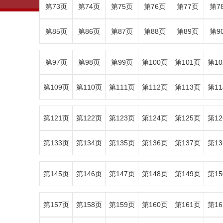
第73页
第74页
第75页
第76页
第77页
第7
第85页
第86页
第87页
第88页
第89页
第9
第97页
第98页
第99页
第100页
第101页
第10
第109页
第110页
第111页
第112页
第113页
第11
第121页
第122页
第123页
第124页
第125页
第12
第133页
第134页
第135页
第136页
第137页
第13
第145页
第146页
第147页
第148页
第149页
第15
第157页
第158页
第159页
第160页
第161页
第16