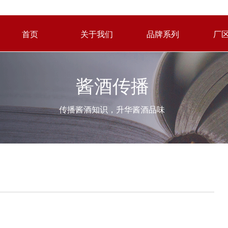
首页
关于我们
品牌系列
厂
首页
关于我们
品牌系列
厂
酱酒传播
传播酱酒知识，升华酱酒品味