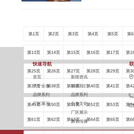
第1页
第2页
第3页
第4页
第5页
第
第13页
第14页
第15页
第16页
第17页
第1
快速导航
联
第25页
第26页
第27页
第28页
第29页
第3
首页
新闻资讯
第37页
第38页
第39页
第40页
第41页
第4
关于全泰
联系我们
品牌系列
品牌系列
厂区展示
全泰文化
第49页
第50页
第51页
第52页
第53页
第5
厂区展示
第61页
第62页
第63页
第64页
第65页
第6
酱酒传播