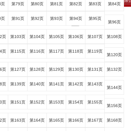
黔ICP备2021000783号-2
版权所有 ©
仁怀市全泰酒业有限
8页
第79页
第80页
第81页
第82页
第83页
第84页
黔ICP备18007710号
0页
第91页
第92页
第93页
第94页
第95页
第96页
本网站支持
IPv6
2页
第103页
第104页
第105页
第106页
第107页
第108页
4页
第115页
第116页
第117页
第118页
第119页
第120页
6页
第127页
第128页
第129页
第130页
第131页
第132页
8页
第139页
第140页
第141页
第142页
第143页
第144页
0页
第151页
第152页
第153页
第154页
第155页
第156页
2页
第163页
第164页
第165页
第166页
第167页
第168页