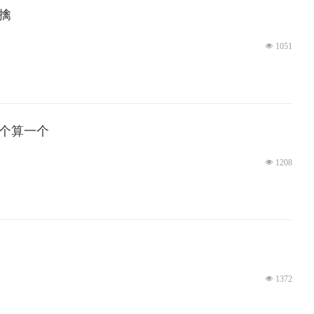
擒
넶
1051
个算一个
넶
1208
넶
1372