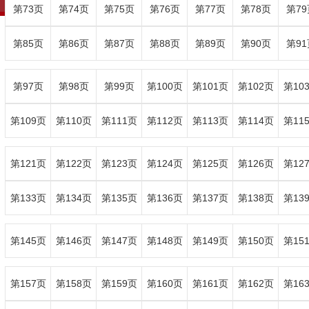
第73页
第74页
第75页
第76页
第77页
第78页
第79
第85页
第86页
第87页
第88页
第89页
第90页
第91
第97页
第98页
第99页
第100页
第101页
第102页
第10
第109页
第110页
第111页
第112页
第113页
第114页
第11
第121页
第122页
第123页
第124页
第125页
第126页
第12
第133页
第134页
第135页
第136页
第137页
第138页
第13
第145页
第146页
第147页
第148页
第149页
第150页
第15
第157页
第158页
第159页
第160页
第161页
第162页
第16