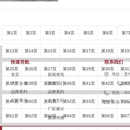
第1页
第2页
第3页
第4页
第5页
第6页
第7
第13页
第14页
第15页
第16页
第17页
第18页
第19
快速导航
联系我们
第25页
第26页
第27页
第28页
第29页
第30页
第31
地址：
贵
首页
新闻资讯
第37页
第38页
第39页
第40页
第41页
第42页
第43
关于全泰
联系我们
联系
品牌系列
品牌系列
座机：
400
厂区展示
全泰文化
第49页
第50页
第51页
第52页
第53页
第54页
第55
邮箱：
zh
厂区展示
第61页
第62页
第63页
第64页
第65页
第66页
第67
酱酒传播