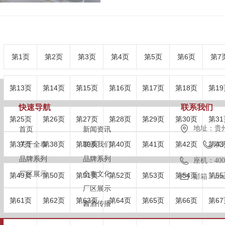
第1页
第2页
第3页
第4页
第5页
第6页
第7
第13页
第14页
第15页
第16页
第17页
第18页
第19
快速导航
联系我们
第25页
第26页
第27页
第28页
第29页
第30页
第31
地址：
贵
首页
新闻资讯
第37页
第38页
第39页
第40页
第41页
第42页
第43
关于全泰
联系我们
联系
品牌系列
品牌系列
座机：
400
厂区展示
全泰文化
第49页
第50页
第51页
第52页
第53页
第54页
第55
邮箱：
zh
厂区展示
第61页
第62页
第63页
第64页
第65页
第66页
第67
酱酒传播