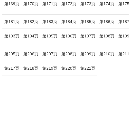
第169页
第170页
第171页
第172页
第173页
第174页
第17
第181页
第182页
第183页
第184页
第185页
第186页
第18
第193页
第194页
第195页
第196页
第197页
第198页
第19
第205页
第206页
第207页
第208页
第209页
第210页
第21
第217页
第218页
第219页
第220页
第221页