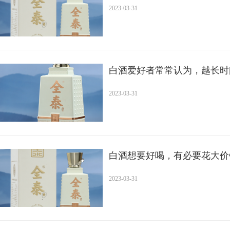
2023-03-31
白酒爱好者常常认为，越长时
2023-03-31
白酒想要好喝，有必要花大价
2023-03-31