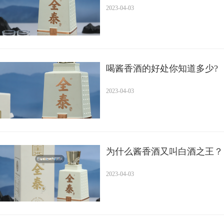
2023-04-03
喝酱香酒的好处你知道多少?
2023-04-03
为什么酱香酒又叫白酒之王？
2023-04-03