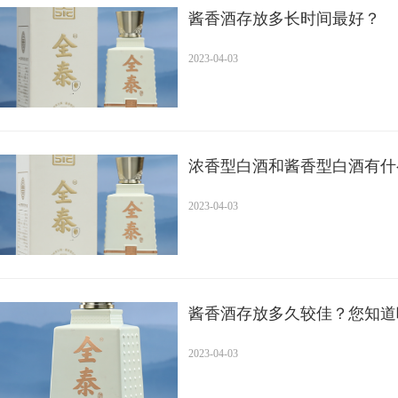
酱香酒存放多长时间最好？
2023-04-03
浓香型白酒和酱香型白酒有什
2023-04-03
酱香酒存放多久较佳？您知道
2023-04-03