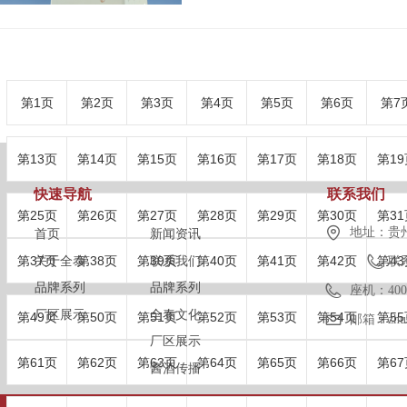
第1页
第2页
第3页
第4页
第5页
第6页
第7
第13页
第14页
第15页
第16页
第17页
第18页
第19
快速导航
联系我们
第25页
第26页
第27页
第28页
第29页
第30页
第31
地址：
贵
首页
新闻资讯
第37页
第38页
第39页
第40页
第41页
第42页
第43
关于全泰
联系我们
联系
品牌系列
品牌系列
座机：
400
厂区展示
全泰文化
第49页
第50页
第51页
第52页
第53页
第54页
第55
邮箱：
zh
厂区展示
第61页
第62页
第63页
第64页
第65页
第66页
第67
酱酒传播