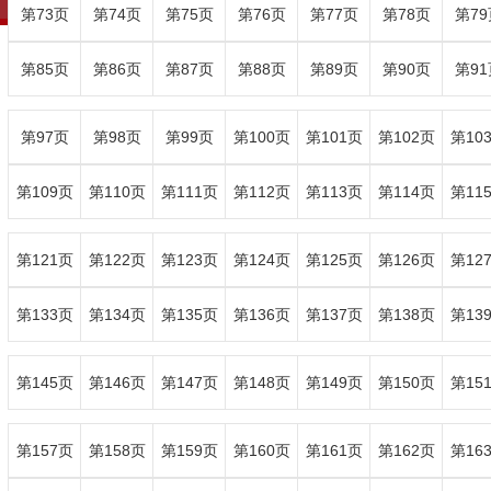
第73页
第74页
第75页
第76页
第77页
第78页
第79
第85页
第86页
第87页
第88页
第89页
第90页
第91
第97页
第98页
第99页
第100页
第101页
第102页
第10
第109页
第110页
第111页
第112页
第113页
第114页
第11
第121页
第122页
第123页
第124页
第125页
第126页
第12
第133页
第134页
第135页
第136页
第137页
第138页
第13
第145页
第146页
第147页
第148页
第149页
第150页
第15
第157页
第158页
第159页
第160页
第161页
第162页
第16