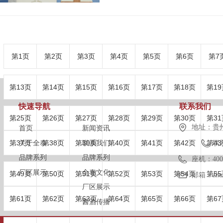
第1页
第2页
第3页
第4页
第5页
第6页
第7
第13页
第14页
第15页
第16页
第17页
第18页
第19
快速导航
联系我们
第25页
第26页
第27页
第28页
第29页
第30页
第31
地址：
贵
首页
新闻资讯
第37页
第38页
第39页
第40页
第41页
第42页
第43
关于全泰
联系我们
联系
品牌系列
品牌系列
座机：
400
厂区展示
全泰文化
第49页
第50页
第51页
第52页
第53页
第54页
第55
邮箱：
zh
厂区展示
第61页
第62页
第63页
第64页
第65页
第66页
第67
酱酒传播