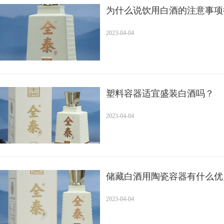
为什么说饮用白酒的注意事项
2023-04-04
塑料容器适宜盛装白酒吗？
2023-04-04
储藏白酒用陶瓷容器有什么优
2023-04-04