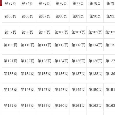
第73页
第74页
第75页
第76页
第77页
第78页
第79
第85页
第86页
第87页
第88页
第89页
第90页
第91
第97页
第98页
第99页
第100页
第101页
第102页
第10
第109页
第110页
第111页
第112页
第113页
第114页
第11
第121页
第122页
第123页
第124页
第125页
第126页
第12
第133页
第134页
第135页
第136页
第137页
第138页
第13
第145页
第146页
第147页
第148页
第149页
第150页
第15
第157页
第158页
第159页
第160页
第161页
第162页
第16