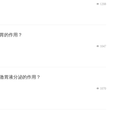
넶
1208
胃的作用？
넶
1047
刺激胃液分泌的作用？
넶
1070