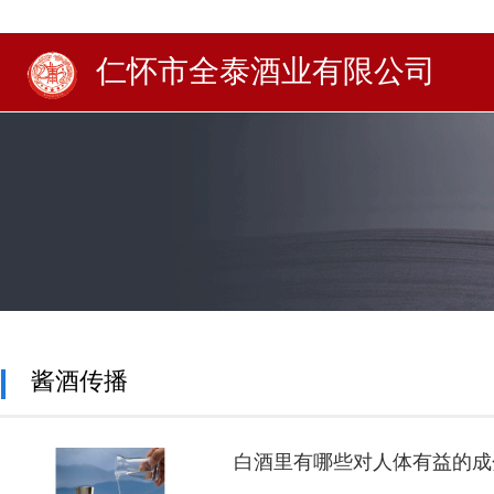
仁怀市全泰酒业有限公司
酱酒传播
白酒里有哪些对人体有益的成