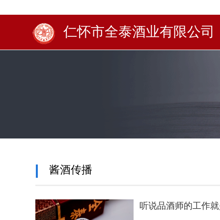
仁怀市全泰酒业有限公司
酱酒传播
听说品酒师的工作就