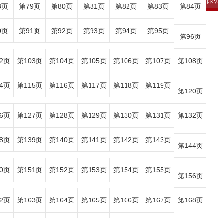
黔ICP备2021000783号-2
版权所有 ©
仁怀市全泰酒业有限
8页
第79页
第80页
第81页
第82页
第83页
第84页
黔ICP备18007710号
0页
第91页
第92页
第93页
第94页
第95页
第96页
本网站支持
IPv6
2页
第103页
第104页
第105页
第106页
第107页
第108页
4页
第115页
第116页
第117页
第118页
第119页
第120页
6页
第127页
第128页
第129页
第130页
第131页
第132页
8页
第139页
第140页
第141页
第142页
第143页
第144页
0页
第151页
第152页
第153页
第154页
第155页
第156页
2页
第163页
第164页
第165页
第166页
第167页
第168页