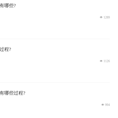
有哪些?
넶
1289
过程?
넶
1126
有哪些过程?
넶
994