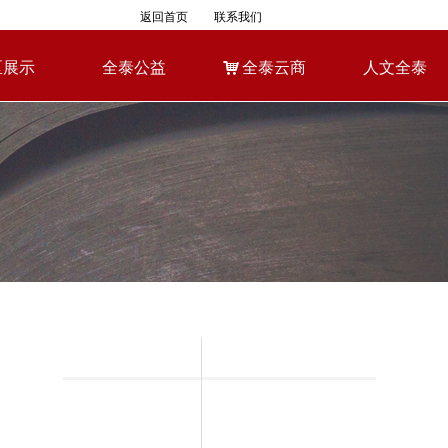
返回首页
联系我们
区展示
全泰公益
낙
全泰云商
人文全泰
区展示
全泰公益
낙
全泰云商
人文全泰