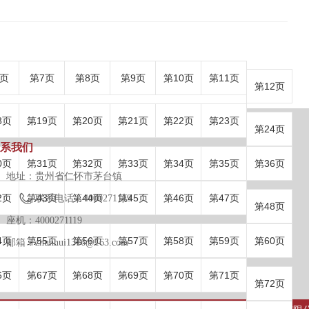
6页
第7页
第8页
第9页
第10页
第11页
第12页
8页
第19页
第20页
第21页
第22页
第23页
第24页
系我们
0页
第31页
第32页
第33页
第34页
第35页
第36页
地址：
贵州省仁怀市茅台镇
2页
第43页
第44页
第45页
第46页
第47页
联系电话：4000271119
第48页
座机：
4000271119
4页
第55页
第56页
第57页
第58页
第59页
第60页
邮箱：
zhunhui1316@163.com
6页
第67页
第68页
第69页
第70页
第71页
第72页