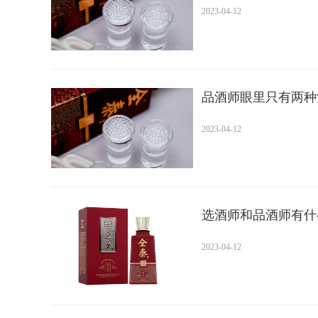
2023-04-12
品酒师眼里只有两种
2023-04-12
选酒师和品酒师有什
2023-04-12