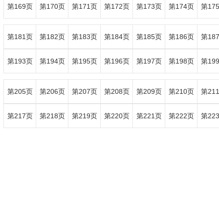
第169页
第170页
第171页
第172页
第173页
第174页
第17
第181页
第182页
第183页
第184页
第185页
第186页
第18
第193页
第194页
第195页
第196页
第197页
第198页
第19
第205页
第206页
第207页
第208页
第209页
第210页
第21
第217页
第218页
第219页
第220页
第221页
第222页
第22