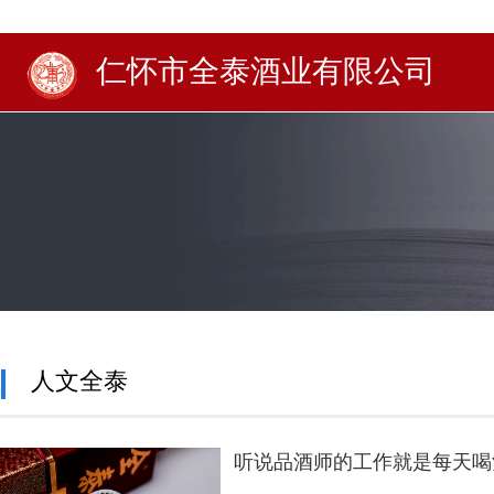
仁怀市全泰酒业有限公司
人文全泰
听说品酒师的工作就是每天喝