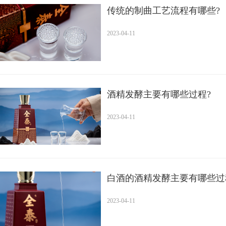
传统的制曲工艺流程有哪些?
2023-04-11
酒精发酵主要有哪些过程?
2023-04-11
白酒的酒精发酵主要有哪些过
2023-04-11