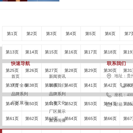
第1页
第2页
第3页
第4页
第5页
第6页
第7
第13页
第14页
第15页
第16页
第17页
第18页
第19
快速导航
联系我们
第25页
第26页
第27页
第28页
第29页
第30页
第31
地址：
贵
首页
新闻资讯
第37页
第38页
第39页
第40页
第41页
第42页
第43
关于全泰
联系我们
联系
品牌系列
品牌系列
座机：
400
厂区展示
全泰文化
第49页
第50页
第51页
第52页
第53页
第54页
第55
邮箱：
zh
厂区展示
第61页
第62页
第63页
第64页
第65页
第66页
第67
酱酒传播