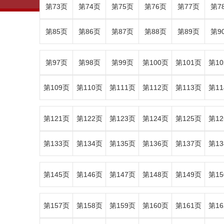
第73页
第74页
第75页
第76页
第77页
第7
第85页
第86页
第87页
第88页
第89页
第9
第97页
第98页
第99页
第100页
第101页
第10
第109页
第110页
第111页
第112页
第113页
第11
第121页
第122页
第123页
第124页
第125页
第12
第133页
第134页
第135页
第136页
第137页
第13
第145页
第146页
第147页
第148页
第149页
第15
第157页
第158页
第159页
第160页
第161页
第16