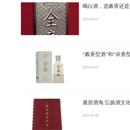
喝白酒，选酱香还是
2023-02-07
“酱香型酒”和“浓香
2023-02-07
遨游酒海,弘扬酒文
2023-02-06