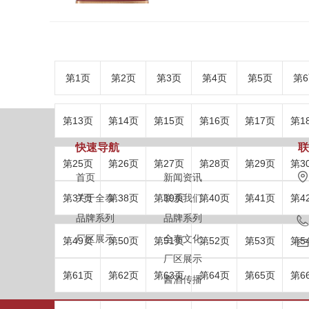
第1页
第2页
第3页
第4页
第5页
第
第13页
第14页
第15页
第16页
第17页
第1
快速导航
联
第25页
第26页
第27页
第28页
第29页
第3
首页
新闻资讯
第37页
第38页
第39页
第40页
第41页
第4
关于全泰
联系我们
品牌系列
品牌系列
厂区展示
全泰文化
第49页
第50页
第51页
第52页
第53页
第5
厂区展示
第61页
第62页
第63页
第64页
第65页
第6
酱酒传播