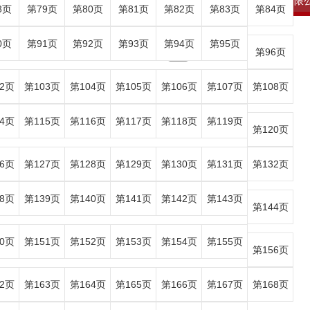
黔ICP备2021000783号-2
版权所有 ©
仁怀市全泰酒业有限
8页
第79页
第80页
第81页
第82页
第83页
第84页
黔ICP备18007710号
0页
第91页
第92页
第93页
第94页
第95页
第96页
本网站支持
IPv6
2页
第103页
第104页
第105页
第106页
第107页
第108页
4页
第115页
第116页
第117页
第118页
第119页
第120页
6页
第127页
第128页
第129页
第130页
第131页
第132页
8页
第139页
第140页
第141页
第142页
第143页
第144页
0页
第151页
第152页
第153页
第154页
第155页
第156页
2页
第163页
第164页
第165页
第166页
第167页
第168页