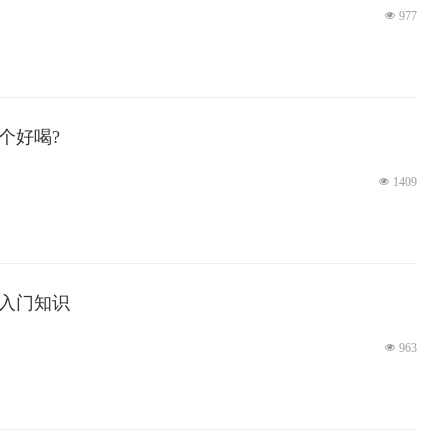
넶
977
个好喝?
넶
1409
入门知识
넶
963