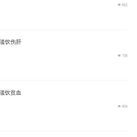
넶
862
滥饮伤肝
넶
708
滥饮贫血
넶
894