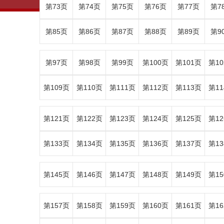
第73页
第74页
第75页
第76页
第77页
第7
第85页
第86页
第87页
第88页
第89页
第9
第97页
第98页
第99页
第100页
第101页
第10
第109页
第110页
第111页
第112页
第113页
第11
第121页
第122页
第123页
第124页
第125页
第12
第133页
第134页
第135页
第136页
第137页
第13
第145页
第146页
第147页
第148页
第149页
第15
第157页
第158页
第159页
第160页
第161页
第16