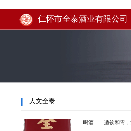
仁怀市全泰酒业有限公司
人文全泰
喝酒——适饮和胃，