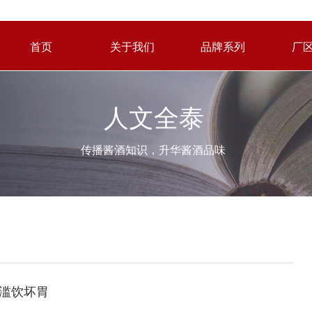
首页
关于我们
品牌系列
厂
首页
关于我们
品牌系列
厂
人文全泰
传播酱酒知识，升华酱酒品味
滥饮坏胃