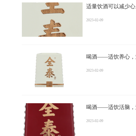
适量饮酒可以减少心
2023-02-09
喝酒——适饮养心，
2023-02-09
喝酒——适饮活脑，
2023-02-09