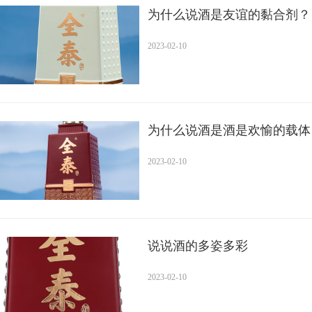
为什么说酒是友谊的黏合剂？
2023-02-10
为什么说酒是酒是欢愉的载体
2023-02-10
说说酒的多姿多彩
2023-02-10