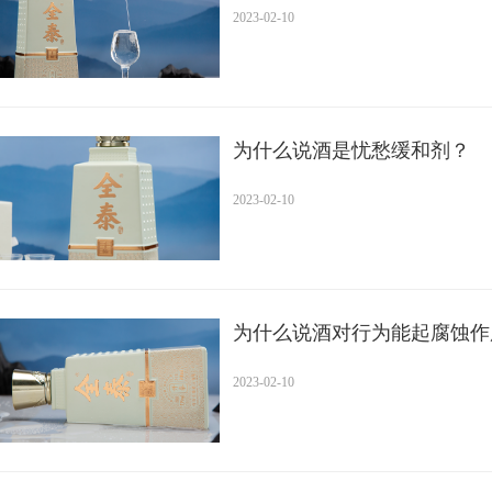
2023-02-10
为什么说酒是忧愁缓和剂？
2023-02-10
为什么说酒对行为能起腐蚀作
2023-02-10