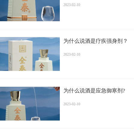
2023-02-10
为什么说酒是疗疾强身剂？
2023-02-10
为什么说酒是应急御寒剂?
2023-02-10