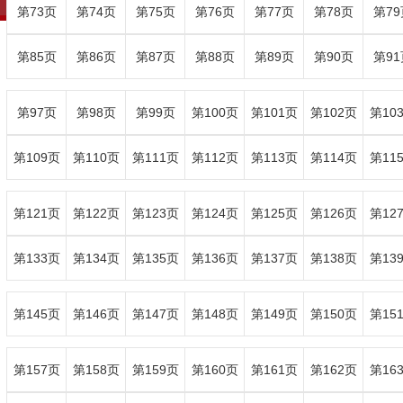
第73页
第74页
第75页
第76页
第77页
第78页
第79
第85页
第86页
第87页
第88页
第89页
第90页
第91
第97页
第98页
第99页
第100页
第101页
第102页
第10
第109页
第110页
第111页
第112页
第113页
第114页
第11
第121页
第122页
第123页
第124页
第125页
第126页
第12
第133页
第134页
第135页
第136页
第137页
第138页
第13
第145页
第146页
第147页
第148页
第149页
第150页
第15
第157页
第158页
第159页
第160页
第161页
第162页
第16