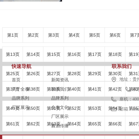
第1页
第2页
第3页
第4页
第5页
第6页
第7
第13页
第14页
第15页
第16页
第17页
第18页
第19
快速导航
联系我们
第25页
第26页
第27页
第28页
第29页
第30页
第31
地址：
贵
首页
新闻资讯
第37页
第38页
第39页
第40页
第41页
第42页
第43
关于全泰
联系我们
联系
品牌系列
品牌系列
座机：
400
厂区展示
全泰文化
第49页
第50页
第51页
第52页
第53页
第54页
第55
邮箱：
zh
厂区展示
第61页
第62页
第63页
第64页
第65页
第66页
第67
酱酒传播