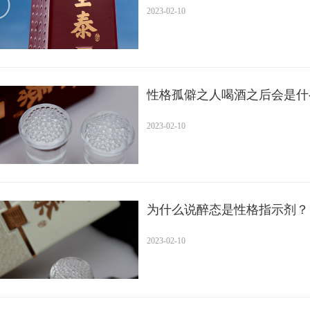
2023-02-10
性格孤僻之人喝酒之后会是什
2023-02-10
为什么说醉态是性格指示剂？
2023-02-10