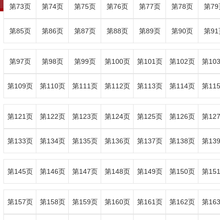
第73页
第74页
第75页
第76页
第77页
第78页
第79
第85页
第86页
第87页
第88页
第89页
第90页
第91
第97页
第98页
第99页
第100页
第101页
第102页
第10
第109页
第110页
第111页
第112页
第113页
第114页
第11
第121页
第122页
第123页
第124页
第125页
第126页
第12
第133页
第134页
第135页
第136页
第137页
第138页
第13
第145页
第146页
第147页
第148页
第149页
第150页
第15
第157页
第158页
第159页
第160页
第161页
第162页
第16