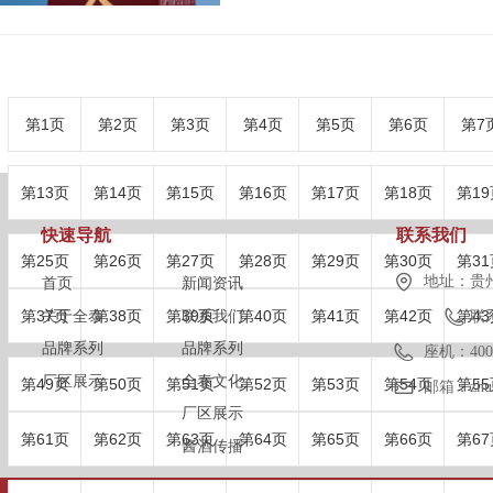
第1页
第2页
第3页
第4页
第5页
第6页
第7
第13页
第14页
第15页
第16页
第17页
第18页
第19
快速导航
联系我们
第25页
第26页
第27页
第28页
第29页
第30页
第31
地址：
贵
首页
新闻资讯
第37页
第38页
第39页
第40页
第41页
第42页
第43
关于全泰
联系我们
联系
品牌系列
品牌系列
座机：
400
厂区展示
全泰文化
第49页
第50页
第51页
第52页
第53页
第54页
第55
邮箱：
zh
厂区展示
第61页
第62页
第63页
第64页
第65页
第66页
第67
酱酒传播