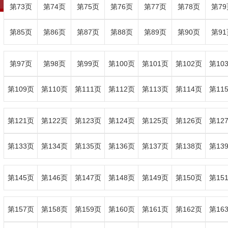
第73页
第74页
第75页
第76页
第77页
第78页
第79
第85页
第86页
第87页
第88页
第89页
第90页
第91
第97页
第98页
第99页
第100页
第101页
第102页
第10
第109页
第110页
第111页
第112页
第113页
第114页
第11
第121页
第122页
第123页
第124页
第125页
第126页
第12
第133页
第134页
第135页
第136页
第137页
第138页
第13
第145页
第146页
第147页
第148页
第149页
第150页
第15
第157页
第158页
第159页
第160页
第161页
第162页
第16