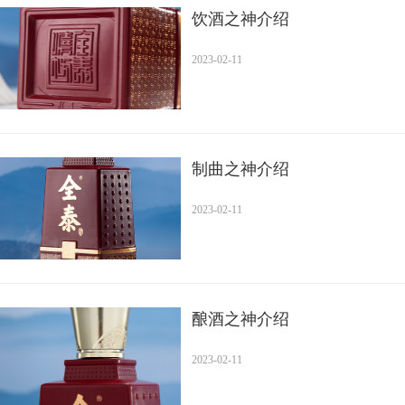
饮酒之神介绍
2023-02-11
制曲之神介绍
2023-02-11
酿酒之神介绍
2023-02-11