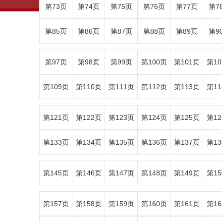
第73页
第74页
第75页
第76页
第77页
第7
第85页
第86页
第87页
第88页
第89页
第9
第97页
第98页
第99页
第100页
第101页
第10
第109页
第110页
第111页
第112页
第113页
第11
第121页
第122页
第123页
第124页
第125页
第12
第133页
第134页
第135页
第136页
第137页
第13
第145页
第146页
第147页
第148页
第149页
第15
第157页
第158页
第159页
第160页
第161页
第16