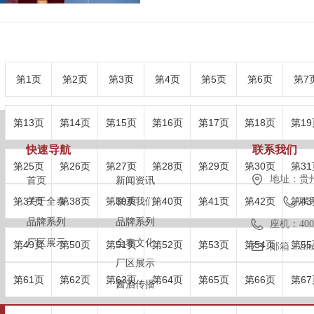
第1页
第2页
第3页
第4页
第5页
第6页
第7
第13页
第14页
第15页
第16页
第17页
第18页
第19
快速导航
联系我们
第25页
第26页
第27页
第28页
第29页
第30页
第31
地址：
贵
首页
新闻资讯
第37页
第38页
第39页
第40页
第41页
第42页
第43
关于全泰
联系我们
联系
品牌系列
品牌系列
座机：
400
厂区展示
全泰文化
第49页
第50页
第51页
第52页
第53页
第54页
第55
邮箱：
zh
厂区展示
第61页
第62页
第63页
第64页
第65页
第66页
第67
酱酒传播