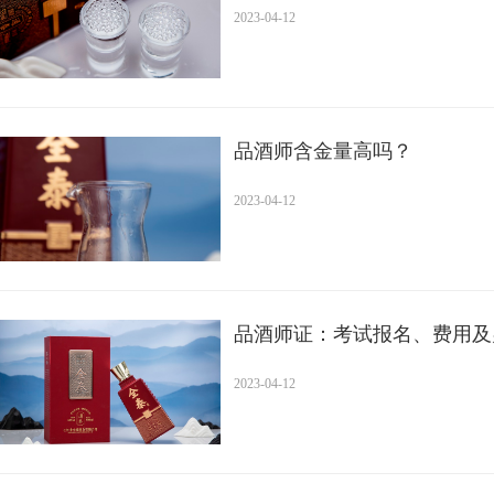
2023-04-12
品酒师含金量高吗？
2023-04-12
品酒师证：考试报名、费用及
2023-04-12